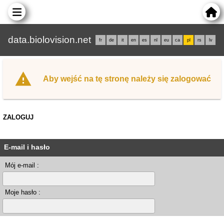
data.biolovision.net
fr
de
it
en
es
nl
eu
ca
pl
rs
lv
Aby wejść na tę stronę należy się zalogować
ZALOGUJ
E-mail i hasło
Mój e-mail :
Moje hasło :