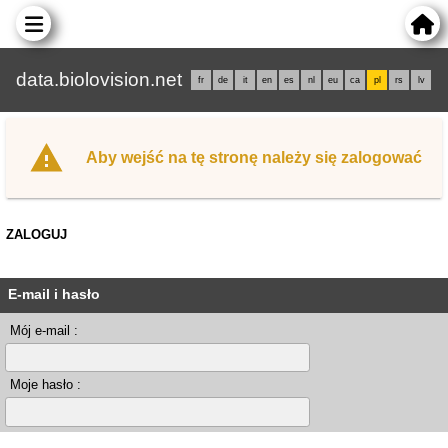
data.biolovision.net
fr
de
it
en
es
nl
eu
ca
pl
rs
lv
Aby wejść na tę stronę należy się zalogować
ZALOGUJ
E-mail i hasło
Mój e-mail :
Moje hasło :