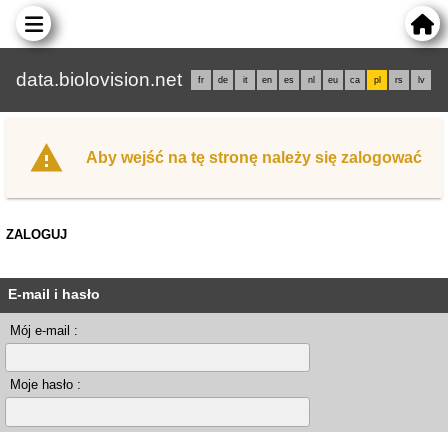
data.biolovision.net
fr
de
it
en
es
nl
eu
ca
pl
rs
lv
Aby wejść na tę stronę należy się zalogować
ZALOGUJ
E-mail i hasło
Mój e-mail :
Moje hasło :