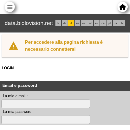
data.biolovision.net
fr
de
it
en
es
nl
eu
ca
pl
rs
lv
Per accedere alla pagina richiesta è
necessario connettersi
LOGIN
Email e password
La mia e-mail :
La mia password :