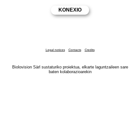
Legal notices
Contacts
Credits
Biolovision Sàrl sustaturiko proiektua, elkarte laguntzaileen sare
baten kolaborazioarekin