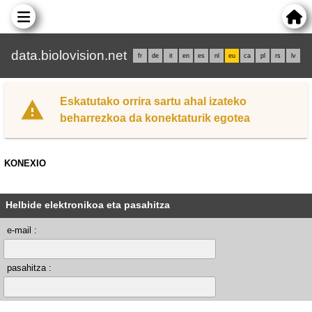
data.biolovision.net
fr
de
it
en
es
nl
eu
ca
pl
rs
lv
Eskatutako orrira sartu ahal izateko
beharrezkoa da konektaturik egotea
KONEXIO
Helbide elektronikoa eta pasahitza
e-mail :
pasahitza :