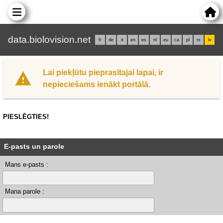
data.biolovision.net
fr
de
it
en
es
nl
eu
ca
pl
rs
lv
Lai piekļūtu pieprasītajai lapai, ir
nepieciešams ienākt portālā.
PIESLĒGTIES!
E-pasts un parole
Mans e-pasts :
Mana parole :