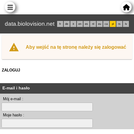
data.biolovision.net
fr
de
it
en
es
nl
eu
ca
pl
rs
lv
Aby wejść na tę stronę należy się zalogować
ZALOGUJ
E-mail i hasło
Mój e-mail :
Moje hasło :