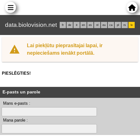
data.biolovision.net
fr
de
it
en
es
nl
eu
ca
pl
rs
lv
Lai piekļūtu pieprasītajai lapai, ir
nepieciešams ienākt portālā.
PIESLĒGTIES!
E-pasts un parole
Mans e-pasts :
Mana parole :