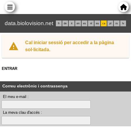
data.biolovision.net
fr
de
it
en
es
nl
eu
ca
pl
rs
lv
Cal iniciar sessió per accedir a la pàgina
sol·licitada.
ENTRAR
Correu electrònic i contrassenya
El meu e-mail :
La meva clau d'accés :