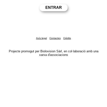
Avís legal
Contactes
Crèdits
Projecte promogut per Biolovision Sàrl, en col·laboració amb una
xarxa d'associacions