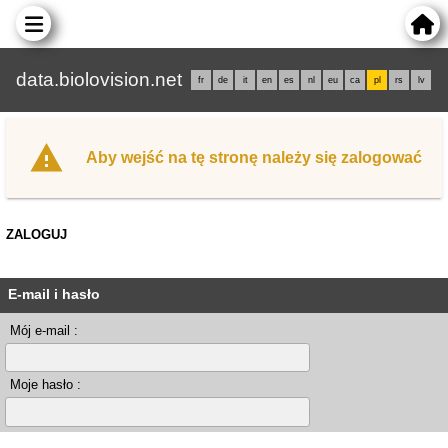
data.biolovision.net
fr
de
it
en
es
nl
eu
ca
pl
rs
lv
Aby wejść na tę stronę należy się zalogować
ZALOGUJ
E-mail i hasło
Mój e-mail :
Moje hasło :