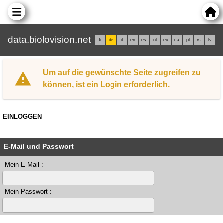
data.biolovision.net
fr
de
it
en
es
nl
eu
ca
pl
rs
lv
Um auf die gewünschte Seite zugreifen zu
können, ist ein Login erforderlich.
EINLOGGEN
E-Mail und Passwort
Mein E-Mail :
Mein Passwort :