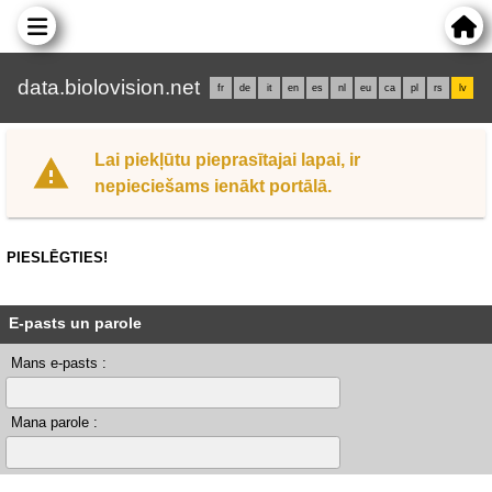
data.biolovision.net
fr
de
it
en
es
nl
eu
ca
pl
rs
lv
Lai piekļūtu pieprasītajai lapai, ir
nepieciešams ienākt portālā.
PIESLĒGTIES!
E-pasts un parole
Mans e-pasts :
Mana parole :