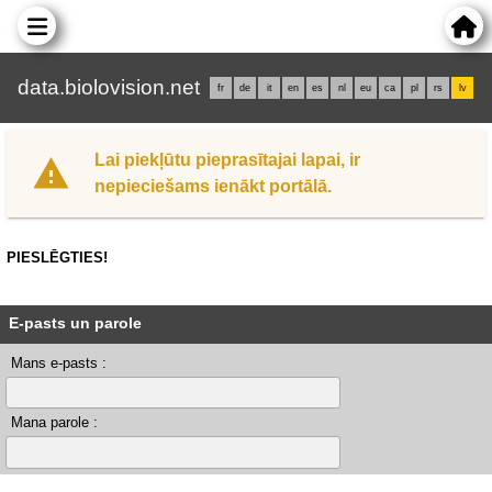
data.biolovision.net
fr
de
it
en
es
nl
eu
ca
pl
rs
lv
Lai piekļūtu pieprasītajai lapai, ir
nepieciešams ienākt portālā.
PIESLĒGTIES!
E-pasts un parole
Mans e-pasts :
Mana parole :