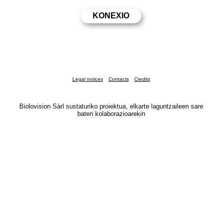
Legal notices
Contacts
Credits
Biolovision Sàrl sustaturiko proiektua, elkarte laguntzaileen sare
baten kolaborazioarekin