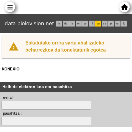
data.biolovision.net
fr
de
it
en
es
nl
eu
ca
pl
rs
lv
Eskatutako orrira sartu ahal izateko
beharrezkoa da konektaturik egotea
KONEXIO
Helbide elektronikoa eta pasahitza
e-mail :
pasahitza :