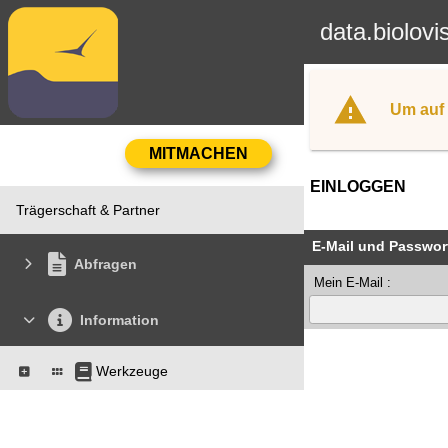
data.biolovi
Um auf 
EINLOGGEN
Trägerschaft & Partner
E-Mail und Passwor
Abfragen
Mein E-Mail :
Information
Werkzeuge