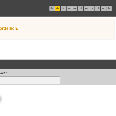
fr
de
it
en
es
nl
eu
ca
pl
rs
lv
orderlich.
ort :