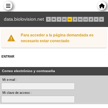
data.biolovision.net
fr
de
it
en
es
nl
eu
ca
pl
rs
lv
Para acceder a la página demandada es
necesario estar conectado
ENTRAR
Correo electrónico y contraseña
Mi e-mail :
Mi clave de acceso :