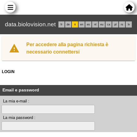
data.biolovision.net
fr
de
it
en
es
nl
eu
ca
pl
rs
lv
Per accedere alla pagina richiesta è
necessario connettersi
LOGIN
Email e password
La mia e-mail :
La mia password :