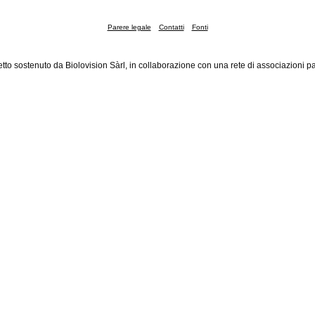
Parere legale
Contatti
Fonti
tto sostenuto da Biolovision Sàrl, in collaborazione con una rete di associazioni pa