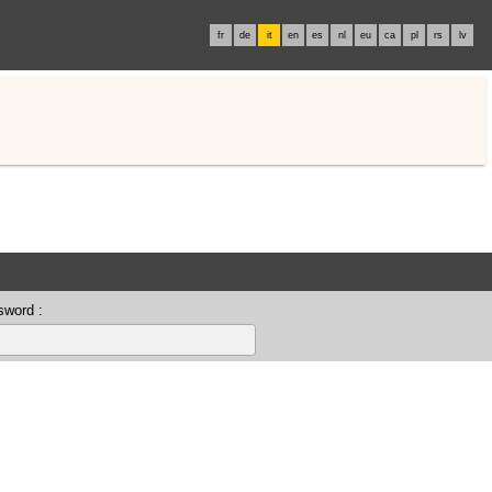
fr
de
it
en
es
nl
eu
ca
pl
rs
lv
sword :