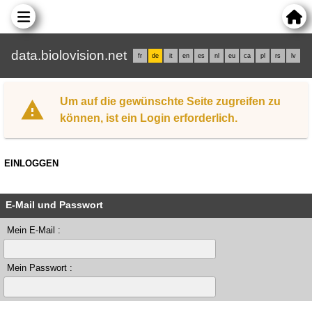
data.biolovision.net
fr
de
it
en
es
nl
eu
ca
pl
rs
lv
Um auf die gewünschte Seite zugreifen zu
können, ist ein Login erforderlich.
EINLOGGEN
E-Mail und Passwort
Mein E-Mail :
Mein Passwort :