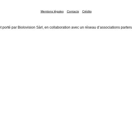
Mentions légales
Contacts
Crédits
t porté par Biolovision Sàrl, en collaboration avec un réseau d’associations parten