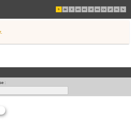
fr
de
it
en
es
nl
eu
ca
pl
rs
lv
.
se :