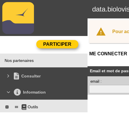
data.biolovi
Pour ac
ME CONNECTER
Nos partenaires
Email et mot de pas
Consulter
email :
Information
Outils