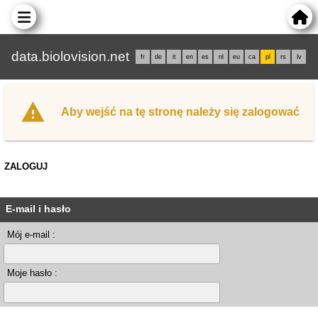
data.biolovision.net
fr
de
it
en
es
nl
eu
ca
pl
rs
lv
Aby wejść na tę stronę należy się zalogować
ZALOGUJ
E-mail i hasło
Mój e-mail :
Moje hasło :