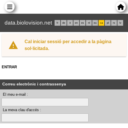
data.biolovision.net
fr
de
it
en
es
nl
eu
ca
pl
rs
lv
Cal iniciar sessió per accedir a la pàgina
sol·licitada.
ENTRAR
Correu electrònic i contrassenya
El meu e-mail :
La meva clau d'accés :