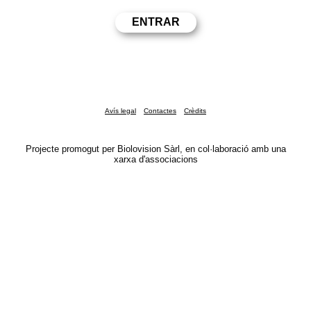
Avís legal
Contactes
Crèdits
Projecte promogut per Biolovision Sàrl, en col·laboració amb una
xarxa d'associacions