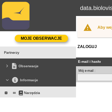
data.biolovi
Aby wej
ZALOGUJ
Partnerzy
E-mail i hasło
Obserwacje
Mój e-mail :
Informacje
Narzędzia