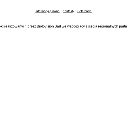
Informacja prawna
Kontakty
Referencje
ekt realizowanych przez Biolovision Sàrl we współpracy z siecią regionalnych part