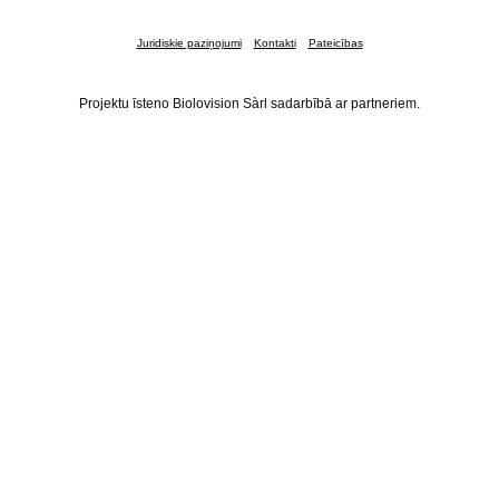
Juridiskie paziņojumi
Kontakti
Pateicības
Projektu īsteno Biolovision Sàrl sadarbībā ar partneriem.