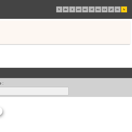
fr
de
it
en
es
nl
eu
ca
pl
rs
lv
 :