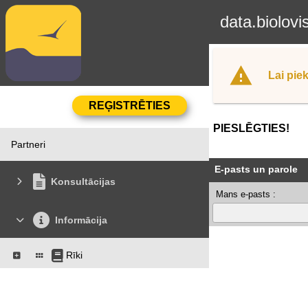
data.biolovi
Lai piek
PIESLĒGTIES!
Partneri
E-pasts un parole
Konsultācijas
Mans e-pasts :
Informācija
Rīki