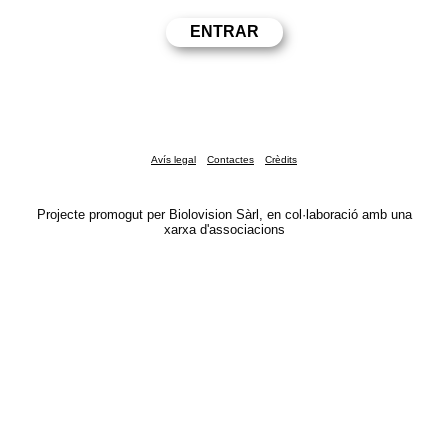
Avís legal
Contactes
Crèdits
Projecte promogut per Biolovision Sàrl, en col·laboració amb una
xarxa d'associacions