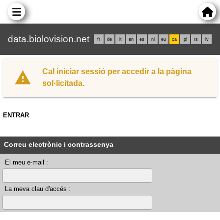
data.biolovision.net
fr
de
it
en
es
nl
eu
ca
pl
rs
lv
Cal iniciar sessió per accedir a la pàgina
sol·licitada.
ENTRAR
Correu electrònic i contrassenya
El meu e-mail :
La meva clau d'accés :