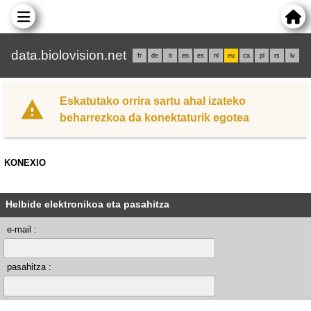
data.biolovision.net
fr
de
it
en
es
nl
eu
ca
pl
rs
lv
Eskatutako orrira sartu ahal izateko
beharrezkoa da konektaturik egotea
KONEXIO
Helbide elektronikoa eta pasahitza
e-mail :
pasahitza :