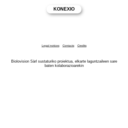
Legal notices
Contacts
Credits
Biolovision Sàrl sustaturiko proiektua, elkarte laguntzaileen sare
baten kolaborazioarekin