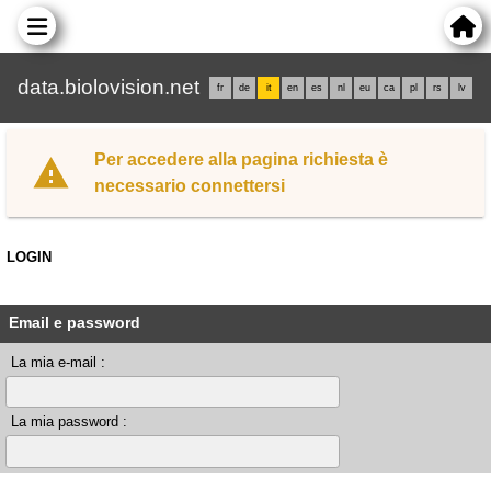
data.biolovision.net
fr
de
it
en
es
nl
eu
ca
pl
rs
lv
Per accedere alla pagina richiesta è
necessario connettersi
LOGIN
Email e password
La mia e-mail :
La mia password :