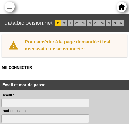
data.biolovision.net
fr
de
it
en
es
nl
eu
ca
pl
rs
lv
Pour accéder à la page demandée il est
nécessaire de se connecter.
ME CONNECTER
Email et mot de passe
email :
mot de passe :