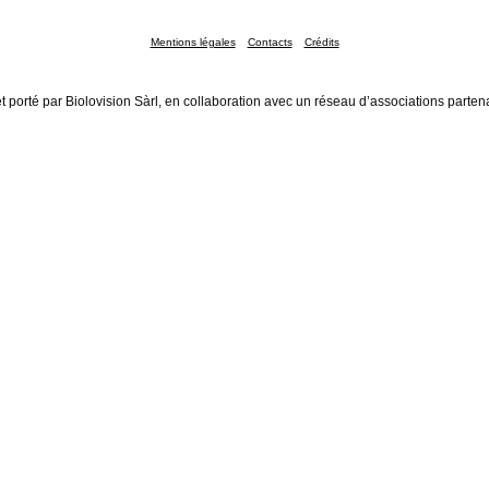
Mentions légales
Contacts
Crédits
t porté par Biolovision Sàrl, en collaboration avec un réseau d’associations parten