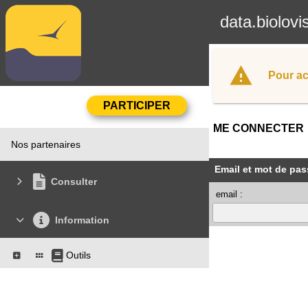
data.biolovi
Pour ac
ME CONNECTER
Nos partenaires
Email et mot de pas
Consulter
email :
Information
Outils