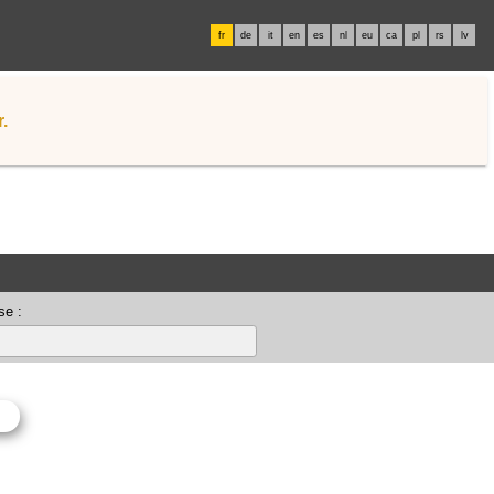
fr
de
it
en
es
nl
eu
ca
pl
rs
lv
.
se :