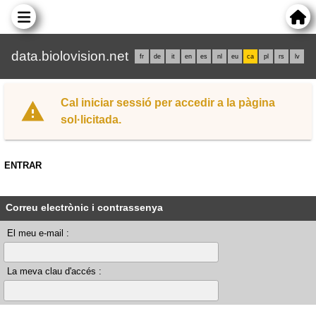
data.biolovision.net
fr
de
it
en
es
nl
eu
ca
pl
rs
lv
Cal iniciar sessió per accedir a la pàgina
sol·licitada.
ENTRAR
Correu electrònic i contrassenya
El meu e-mail :
La meva clau d'accés :