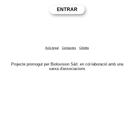
Avís legal
Contactes
Crèdits
Projecte promogut per Biolovision Sàrl, en col·laboració amb una
xarxa d'associacions