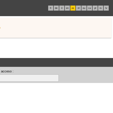
fr
de
it
en
es
nl
eu
ca
pl
rs
lv
o
 acceso :