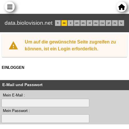
data.biolovision.net
fr
de
it
en
es
nl
eu
ca
pl
rs
lv
Um auf die gewünschte Seite zugreifen zu
können, ist ein Login erforderlich.
EINLOGGEN
E-Mail und Passwort
Mein E-Mail :
Mein Passwort :