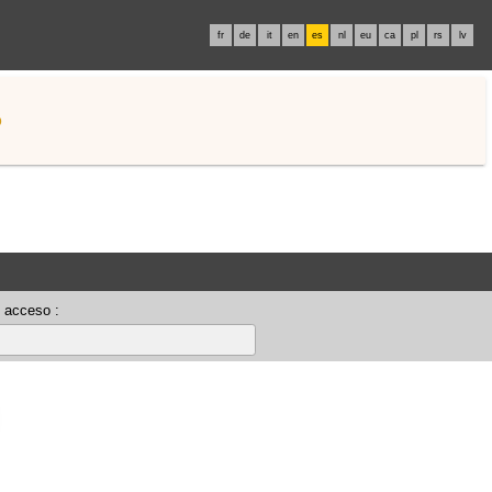
fr
de
it
en
es
nl
eu
ca
pl
rs
lv
o
 acceso :