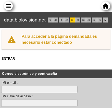
data.biolovision.net
fr
de
it
en
es
nl
eu
ca
pl
rs
lv
Para acceder a la página demandada es
necesario estar conectado
ENTRAR
Correo electrónico y contraseña
Mi e-mail :
Mi clave de acceso :