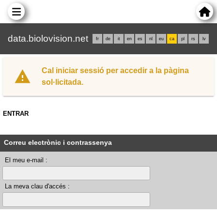
data.biolovision.net
fr
de
it
en
es
nl
eu
ca
pl
rs
lv
Cal iniciar sessió per accedir a la pàgina
sol·licitada.
ENTRAR
Correu electrònic i contrassenya
El meu e-mail :
La meva clau d'accés :