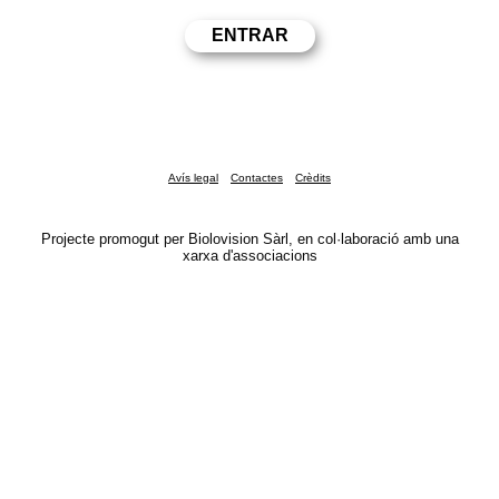
Avís legal
Contactes
Crèdits
Projecte promogut per Biolovision Sàrl, en col·laboració amb una
xarxa d'associacions