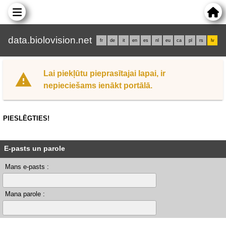
data.biolovision.net
fr
de
it
en
es
nl
eu
ca
pl
rs
lv
Lai piekļūtu pieprasītajai lapai, ir
nepieciešams ienākt portālā.
PIESLĒGTIES!
E-pasts un parole
Mans e-pasts :
Mana parole :