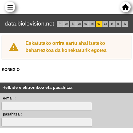
data.biolovision.net
fr
de
it
en
es
nl
eu
ca
pl
rs
lv
Eskatutako orrira sartu ahal izateko
beharrezkoa da konektaturik egotea
KONEXIO
Helbide elektronikoa eta pasahitza
e-mail :
pasahitza :