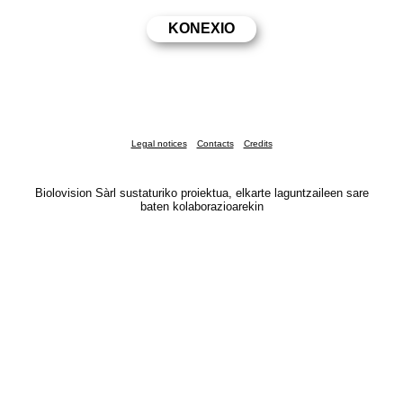
Legal notices
Contacts
Credits
Biolovision Sàrl sustaturiko proiektua, elkarte laguntzaileen sare
baten kolaborazioarekin