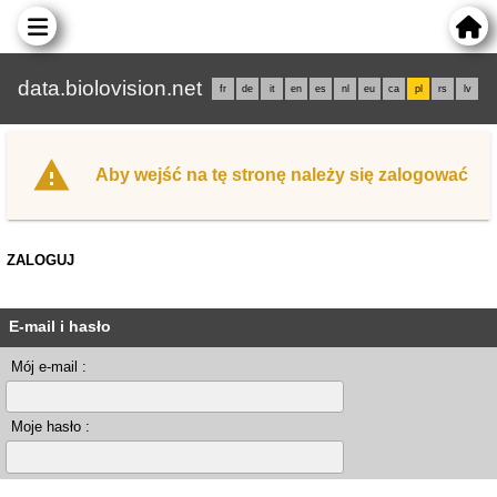
data.biolovision.net
fr
de
it
en
es
nl
eu
ca
pl
rs
lv
Aby wejść na tę stronę należy się zalogować
ZALOGUJ
E-mail i hasło
Mój e-mail :
Moje hasło :