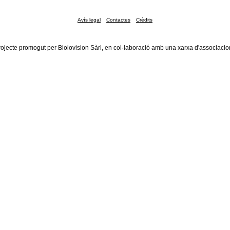
Avís legal
Contactes
Crèdits
rojecte promogut per Biolovision Sàrl, en col·laboració amb una xarxa d'associacio