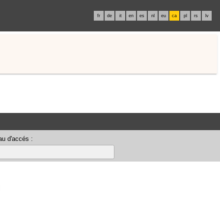
fr
de
it
en
es
nl
eu
ca
pl
rs
lv
u d'accés :