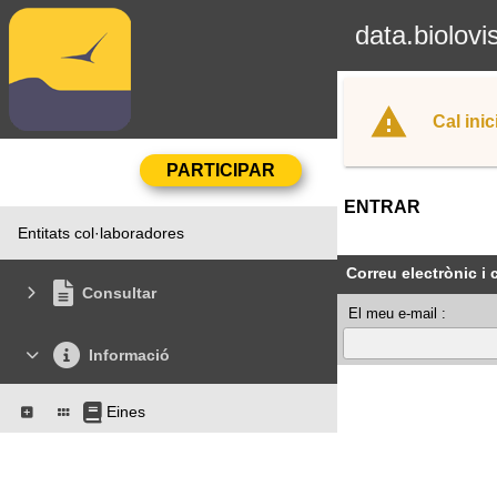
data.biolovi
Cal inic
ENTRAR
Entitats col·laboradores
Correu electrònic i
Consultar
El meu e-mail :
Informació
Eines