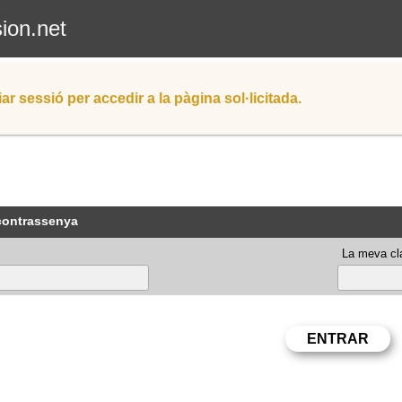
sion.net
iar sessió per accedir a la pàgina sol·licitada.
 contrassenya
La meva cla