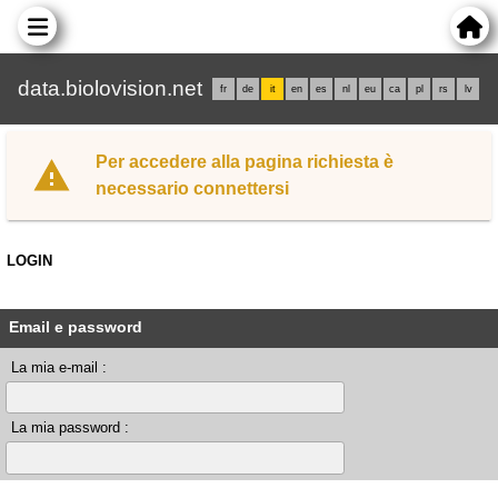
data.biolovision.net
fr
de
it
en
es
nl
eu
ca
pl
rs
lv
Per accedere alla pagina richiesta è
necessario connettersi
LOGIN
Email e password
La mia e-mail :
La mia password :