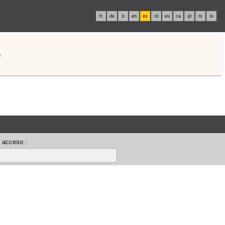
fr
de
it
en
es
nl
eu
ca
pl
rs
lv
o
 acceso :