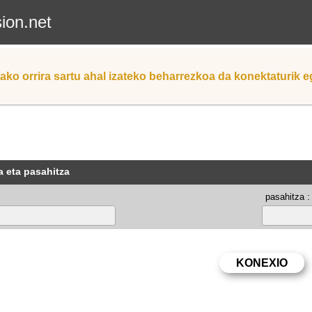
sion.net
ako orrira sartu ahal izateko beharrezkoa da konektaturik 
a eta pasahitza
pasahitza :