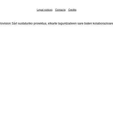
Legal notices
Contacts
Credits
lovision Sàrl sustaturiko proiektua, elkarte laguntzaileen sare baten kolaborazioar