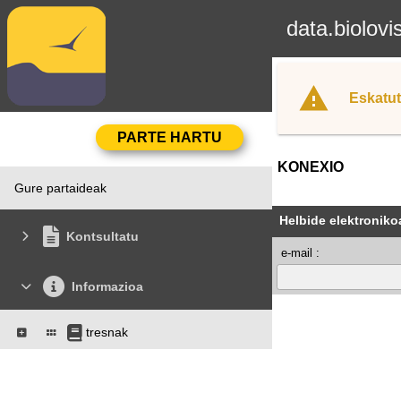
data.biolovi
Eskatut
KONEXIO
Gure partaideak
Helbide elektroniko
Kontsultatu
e-mail :
Informazioa
tresnak