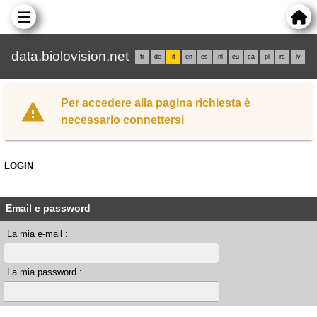
data.biolovision.net
fr
de
it
en
es
nl
eu
ca
pl
rs
lv
Per accedere alla pagina richiesta è
necessario connettersi
LOGIN
Email e password
La mia e-mail :
La mia password :