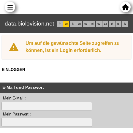
data.biolovision.net
fr
de
it
en
es
nl
eu
ca
pl
rs
lv
Um auf die gewünschte Seite zugreifen zu
können, ist ein Login erforderlich.
EINLOGGEN
E-Mail und Passwort
Mein E-Mail :
Mein Passwort :