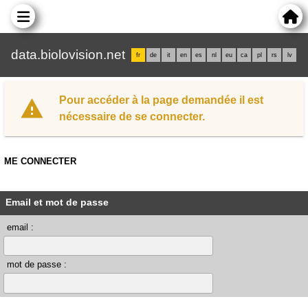
data.biolovision.net
fr
de
it
en
es
nl
eu
ca
pl
rs
lv
Pour accéder à la page demandée il est
nécessaire de se connecter.
ME CONNECTER
Email et mot de passe
email :
mot de passe :