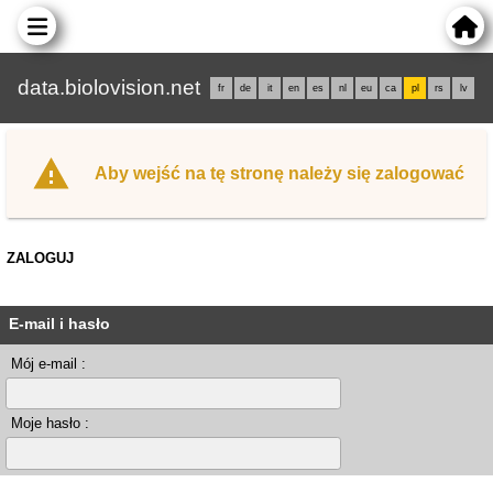
data.biolovision.net
fr
de
it
en
es
nl
eu
ca
pl
rs
lv
Aby wejść na tę stronę należy się zalogować
ZALOGUJ
E-mail i hasło
Mój e-mail :
Moje hasło :