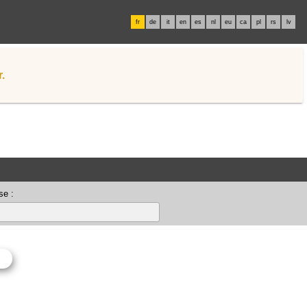
fr
de
it
en
es
nl
eu
ca
pl
rs
lv
.
se :