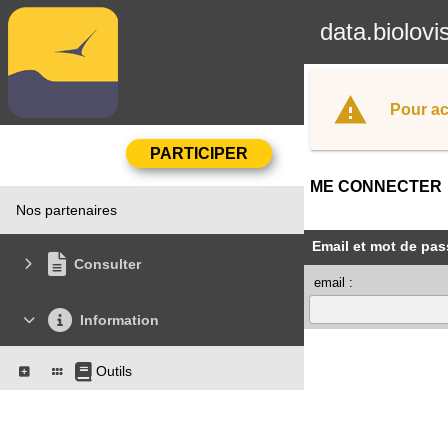
data.biolovi
Pour ac
ME CONNECTER
Nos partenaires
Email et mot de pas
Consulter
email :
Information
Outils