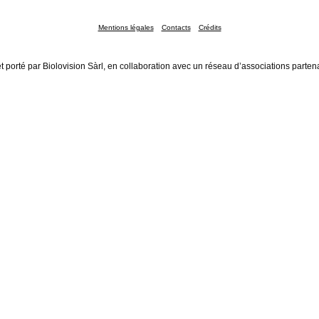
Mentions légales
Contacts
Crédits
t porté par Biolovision Sàrl, en collaboration avec un réseau d’associations parten