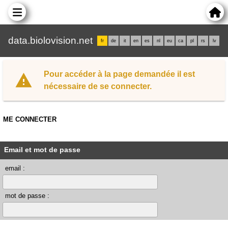
data.biolovision.net
fr
de
it
en
es
nl
eu
ca
pl
rs
lv
Pour accéder à la page demandée il est
nécessaire de se connecter.
ME CONNECTER
Email et mot de passe
email :
mot de passe :