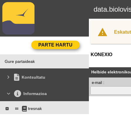
data.biolovi
Eskatut
KONEXIO
Gure partaideak
Helbide elektroniko
Kontsultatu
e-mail :
Informazioa
tresnak