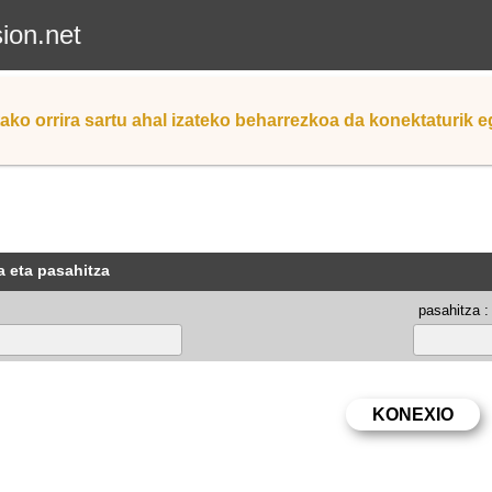
sion.net
ako orrira sartu ahal izateko beharrezkoa da konektaturik 
a eta pasahitza
pasahitza :