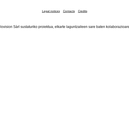
Legal notices
Contacts
Credits
lovision Sàrl sustaturiko proiektua, elkarte laguntzaileen sare baten kolaborazioar