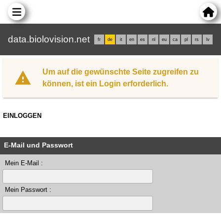
data.biolovision.net
fr
de
it
en
es
nl
eu
ca
pl
rs
lv
Um auf die gewünschte Seite zugreifen zu
können, ist ein Login erforderlich.
EINLOGGEN
E-Mail und Passwort
Mein E-Mail :
Mein Passwort :